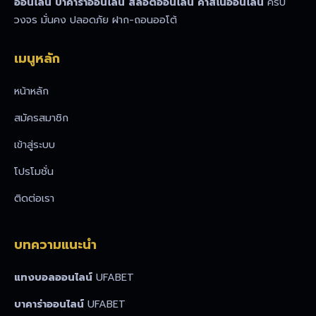
ออนไลน์
บาคาร่าออนไลน์
สล็อตออนไลน์
คาสิโนออนไลน์
ครบ
วงจร มั่นคง ปลอดภัย ฝาก-ถอนออโต้
เมนูหลัก
หน้าหลัก
สมัครสมาชิก
เข้าสู่ระบบ
โปรโมชั่น
ติดต่อเรา
บทความแนะนำ
แทงบอลออนไลน์
UFABET
บาคาร่าออนไลน์
UFABET