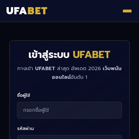
UFA
BET
เข้าสู่ระบบ
UFABET
ทางเข้า
UFABET
ล่าสุด อัพเดต 2026
เว็บพนัน
ออนไลน์
อันดับ 1
ชื่อผู้ใช้
รหัสผ่าน